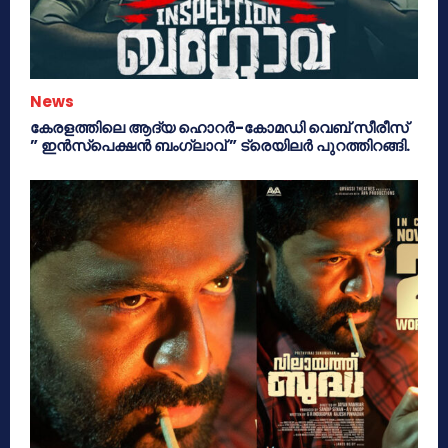
News
കേരളത്തിലെ ആദ്യ ഹൊറർ-കോമഡി വെബ് സീരീസ്
” ഇൻസ്പെക്ഷൻ ബംഗ്ലാവ് ” ട്രെയിലർ പുറത്തിറങ്ങി.