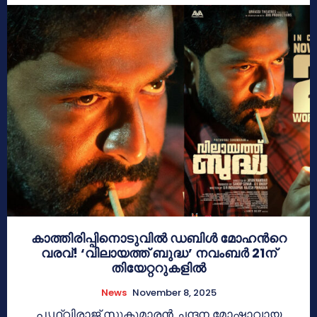
കാത്തിരിപ്പിനൊടുവിൽ ഡബിൾ മോഹന്‍റെ
വരവ്! ‘വിലായത്ത് ബുദ്ധ’ നവംബർ 21ന്
തിയേറ്ററുകളിൽ
News
November 8, 2025
പൃഥ്വിരാജ് സുകുമാരൻ ചന്ദന മോഷ്ടാവായ