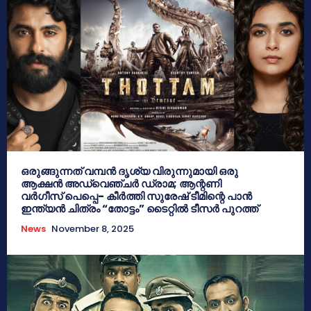
ഒരുങ്ങുന്നത് വമ്പൻ ദൃശ്യ വിരുന്നുമായി ഒരു
ആക്ഷൻ അഡ്വെഞ്ചർ ഡ്രാമ; ആന്റണി
വർഗീസ് പെപ്പെ- കീർത്തി സുരേഷ് ടീമിന്റെ പാൻ
ഇന്ത്യൻ ചിത്രം “തോട്ടം” ടൈറ്റിൽ ടീസർ പുറത്ത്
News
November 8, 2025