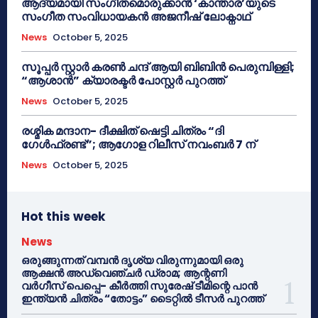
ആദ്യമായി സംഗീതമൊരുക്കാൻ ‘കാന്താര’യുടെ
സംഗീത സംവിധായകൻ അജനീഷ് ലോക്നാഥ്
News
October 5, 2025
സൂപ്പർ സ്റ്റാർ കരൺ ചന്ദ് ആയി ബിബിൻ പെരുമ്പിള്ളി;
“ആശാൻ” ക്യാരക്ടർ പോസ്റ്റർ പുറത്ത്
News
October 5, 2025
രശ്മിക മന്ദാന- ദീക്ഷിത് ഷെട്ടി ചിത്രം “ദി
ഗേൾഫ്രണ്ട്”; ആഗോള റിലീസ് നവംബർ 7 ന്
News
October 5, 2025
Hot this week
News
ഒരുങ്ങുന്നത് വമ്പൻ ദൃശ്യ വിരുന്നുമായി ഒരു
ആക്ഷൻ അഡ്വെഞ്ചർ ഡ്രാമ; ആന്റണി
വർഗീസ് പെപ്പെ- കീർത്തി സുരേഷ് ടീമിന്റെ പാൻ
ഇന്ത്യൻ ചിത്രം “തോട്ടം” ടൈറ്റിൽ ടീസർ പുറത്ത്