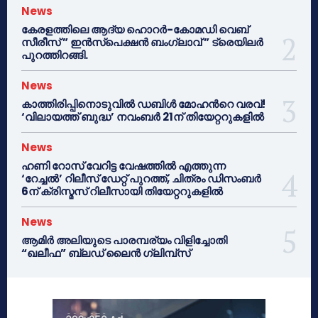
News
കേരളത്തിലെ ആദ്യ ഹൊറർ-കോമഡി വെബ്
സീരീസ് ” ഇൻസ്പെക്ഷൻ ബംഗ്ലാവ് ” ട്രെയിലർ
പുറത്തിറങ്ങി.
News
കാത്തിരിപ്പിനൊടുവിൽ ഡബിൾ മോഹന്‍റെ വരവ്!
‘വിലായത്ത് ബുദ്ധ’ നവംബർ 21ന് തിയേറ്ററുകളിൽ
News
ഹണി റോസ് വേറിട്ട വേഷത്തിൽ എത്തുന്ന
‘റേച്ചൽ’ റിലീസ് ഡേറ്റ് പുറത്ത്, ചിത്രം ഡിസംബർ
6ന് ക്രിസ്മസ് റിലീസായി തിയേറ്ററുകളിൽ
News
ആമിർ അലിയുടെ പാരമ്പര്യം വിളിച്ചോതി
“ഖലീഫ” ബ്ലഡ് ലൈൻ ഗ്ലിമ്പ്സ്