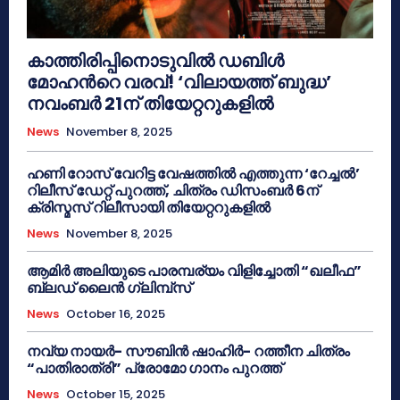
കാത്തിരിപ്പിനൊടുവിൽ ഡബിൾ
മോഹന്‍റെ വരവ്! ‘വിലായത്ത് ബുദ്ധ’
നവംബർ 21ന് തിയേറ്ററുകളിൽ
News
November 8, 2025
ഹണി റോസ് വേറിട്ട വേഷത്തിൽ എത്തുന്ന ‘റേച്ചൽ’
റിലീസ് ഡേറ്റ് പുറത്ത്, ചിത്രം ഡിസംബർ 6ന്
ക്രിസ്മസ് റിലീസായി തിയേറ്ററുകളിൽ
News
November 8, 2025
ആമിർ അലിയുടെ പാരമ്പര്യം വിളിച്ചോതി “ഖലീഫ”
ബ്ലഡ് ലൈൻ ഗ്ലിമ്പ്സ്
News
October 16, 2025
നവ്യ നായർ- സൗബിൻ ഷാഹിർ- റത്തീന ചിത്രം
“പാതിരാത്രി” പ്രോമോ ഗാനം പുറത്ത്
News
October 15, 2025