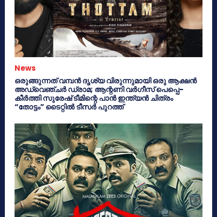
News
ഒരുങ്ങുന്നത് വമ്പൻ ദൃശ്യ വിരുന്നുമായി ഒരു ആക്ഷൻ
അഡ്വെഞ്ചർ ഡ്രാമ; ആന്റണി വർഗീസ് പെപ്പെ-
കീർത്തി സുരേഷ് ടീമിന്റെ പാൻ ഇന്ത്യൻ ചിത്രം
“തോട്ടം” ടൈറ്റിൽ ടീസർ പുറത്ത്