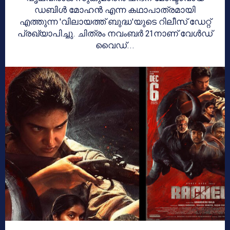
ഡബിൾ മോഹൻ എന്ന കഥാപാത്രമായി
എത്തുന്ന 'വിലായത്ത് ബുദ്ധ'യുടെ റിലീസ് ഡേറ്റ്
പ്രഖ്യാപിച്ചു. ചിത്രം നവംബർ 21നാണ് വേൾഡ്
വൈഡ്...