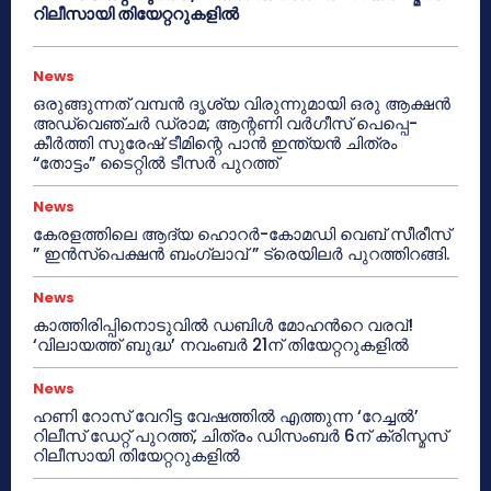
റിലീസായി തിയേറ്ററുകളിൽ
News
ഒരുങ്ങുന്നത് വമ്പൻ ദൃശ്യ വിരുന്നുമായി ഒരു ആക്ഷൻ
അഡ്വെഞ്ചർ ഡ്രാമ; ആന്റണി വർഗീസ് പെപ്പെ-
കീർത്തി സുരേഷ് ടീമിന്റെ പാൻ ഇന്ത്യൻ ചിത്രം
“തോട്ടം” ടൈറ്റിൽ ടീസർ പുറത്ത്
News
കേരളത്തിലെ ആദ്യ ഹൊറർ-കോമഡി വെബ് സീരീസ്
” ഇൻസ്പെക്ഷൻ ബംഗ്ലാവ് ” ട്രെയിലർ പുറത്തിറങ്ങി.
News
കാത്തിരിപ്പിനൊടുവിൽ ഡബിൾ മോഹന്‍റെ വരവ്!
‘വിലായത്ത് ബുദ്ധ’ നവംബർ 21ന് തിയേറ്ററുകളിൽ
News
ഹണി റോസ് വേറിട്ട വേഷത്തിൽ എത്തുന്ന ‘റേച്ചൽ’
റിലീസ് ഡേറ്റ് പുറത്ത്, ചിത്രം ഡിസംബർ 6ന് ക്രിസ്മസ്
റിലീസായി തിയേറ്ററുകളിൽ