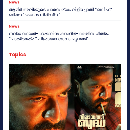
News
ആമിർ അലിയുടെ പാരമ്പര്യം വിളിച്ചോതി “ഖലീഫ”
ബ്ലഡ് ലൈൻ ഗ്ലിമ്പ്സ്
News
നവ്യ നായർ- സൗബിൻ ഷാഹിർ- റത്തീന ചിത്രം
“പാതിരാത്രി” പ്രോമോ ഗാനം പുറത്ത്
Topics