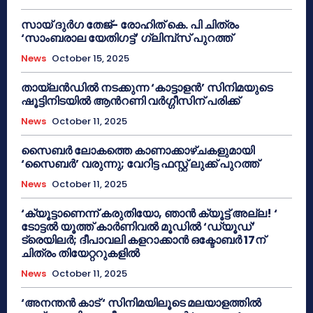
സായ് ദുർഗ തേജ്- രോഹിത് കെ. പി ചിത്രം
‘സാംബരാല യേതിഗട്ട്’ ഗ്ലിമ്പ്സ് പുറത്ത്
News
October 15, 2025
തായ്‌ലൻഡിൽ നടക്കുന്ന ‘കാട്ടാളൻ’ സിനിമയുടെ
ഷൂട്ടിനിടയിൽ ആന്‍റണി വർഗ്ഗീസിന് പരിക്ക്
News
October 11, 2025
സൈബർ ലോകത്തെ കാണാക്കാഴ്ചകളുമായി
‘സൈബർ’ വരുന്നു; വേറിട്ട ഫസ്റ്റ് ലുക്ക് പുറത്ത്
News
October 11, 2025
‘ക്യൂട്ടാണെന്ന് കരുതിയോ, ഞാൻ ക്യൂട്ട് അല്ല! ‘
ടോട്ടൽ യൂത്ത് കാർണിവൽ മൂഡിൽ ‘ഡ്യൂഡ്’
ട്രെയിലർ; ദീപാവലി കളറാക്കാൻ ഒക്ടോബർ 17ന്
ചിത്രം തിയേറ്ററുകളിൽ
News
October 11, 2025
‘അനന്തൻ കാട് ‘ സിനിമയിലൂടെ മലയാളത്തിൽ