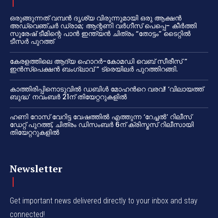
ഒരുങ്ങുന്നത് വമ്പൻ ദൃശ്യ വിരുന്നുമായി ഒരു ആക്ഷൻ
അഡ്വെഞ്ചർ ഡ്രാമ; ആന്റണി വർഗീസ് പെപ്പെ- കീർത്തി
സുരേഷ് ടീമിന്റെ പാൻ ഇന്ത്യൻ ചിത്രം “തോട്ടം” ടൈറ്റിൽ
ടീസർ പുറത്ത്
കേരളത്തിലെ ആദ്യ ഹൊറർ-കോമഡി വെബ് സീരീസ് ”
ഇൻസ്പെക്ഷൻ ബംഗ്ലാവ് ” ട്രെയിലർ പുറത്തിറങ്ങി.
കാത്തിരിപ്പിനൊടുവിൽ ഡബിൾ മോഹന്‍റെ വരവ്! ‘വിലായത്ത്
ബുദ്ധ’ നവംബർ 21ന് തിയേറ്ററുകളിൽ
ഹണി റോസ് വേറിട്ട വേഷത്തിൽ എത്തുന്ന ‘റേച്ചൽ’ റിലീസ്
ഡേറ്റ് പുറത്ത്, ചിത്രം ഡിസംബർ 6ന് ക്രിസ്മസ് റിലീസായി
തിയേറ്ററുകളിൽ
Newsletter
Get important news delivered directly to your inbox and stay
connected!