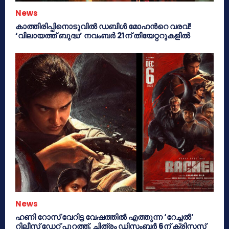
News
കാത്തിരിപ്പിനൊടുവിൽ ഡബിൾ മോഹന്‍റെ വരവ്!
‘വിലായത്ത് ബുദ്ധ’ നവംബർ 21ന് തിയേറ്ററുകളിൽ
News
ഹണി റോസ് വേറിട്ട വേഷത്തിൽ എത്തുന്ന ‘റേച്ചൽ’
റിലീസ് ഡേറ്റ് പുറത്ത്, ചിത്രം ഡിസംബർ 6ന് ക്രിസ്മസ്