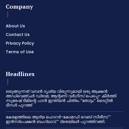
Company
About Us
Contact Us
Privacy Policy
Terms of Use
Headlines
ഒരുങ്ങുന്നത് വമ്പൻ ദൃശ്യ വിരുന്നുമായി ഒരു ആക്ഷൻ
അഡ്വെഞ്ചർ ഡ്രാമ; ആന്റണി വർഗീസ് പെപ്പെ- കീർത്തി
സുരേഷ് ടീമിന്റെ പാൻ ഇന്ത്യൻ ചിത്രം “തോട്ടം” ടൈറ്റിൽ
ടീസർ പുറത്ത്
കേരളത്തിലെ ആദ്യ ഹൊറർ-കോമഡി വെബ് സീരീസ് ”
ഇൻസ്പെക്ഷൻ ബംഗ്ലാവ് ” ട്രെയിലർ പുറത്തിറങ്ങി.