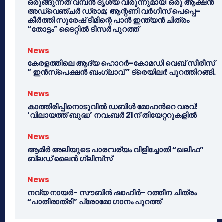
ഒരുങ്ങുന്നത് വമ്പൻ ദൃശ്യ വിരുന്നുമായി ഒരു ആക്ഷൻ
അഡ്വെഞ്ചർ ഡ്രാമ; ആന്റണി വർഗീസ് പെപ്പെ-
കീർത്തി സുരേഷ് ടീമിന്റെ പാൻ ഇന്ത്യൻ ചിത്രം
“തോട്ടം” ടൈറ്റിൽ ടീസർ പുറത്ത്
News
കേരളത്തിലെ ആദ്യ ഹൊറർ-കോമഡി വെബ് സീരീസ്
” ഇൻസ്പെക്ഷൻ ബംഗ്ലാവ് ” ട്രെയിലർ പുറത്തിറങ്ങി.
News
കാത്തിരിപ്പിനൊടുവിൽ ഡബിൾ മോഹന്‍റെ വരവ്!
‘വിലായത്ത് ബുദ്ധ’ നവംബർ 21ന് തിയേറ്ററുകളിൽ
News
ആമിർ അലിയുടെ പാരമ്പര്യം വിളിച്ചോതി “ഖലീഫ”
ബ്ലഡ് ലൈൻ ഗ്ലിമ്പ്സ്
News
നവ്യ നായർ- സൗബിൻ ഷാഹിർ- റത്തീന ചിത്രം
“പാതിരാത്രി” പ്രോമോ ഗാനം പുറത്ത്