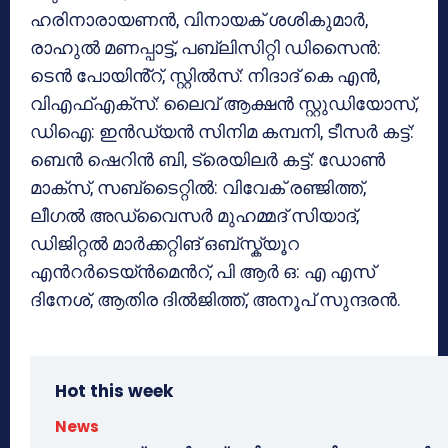
ഹരിനാരായണൻ, വിനായക് ശശികുമാർ,
രാഹുൽ മണപ്പാട്ട്, പബ്ലിസിറ്റി ഡിസൈൻ:
ടെന്‍ പോയിൻ്റ്, സ്റ്റിൽസ്: നിദാദ് കെ എൻ,
വിഎഫ്എക്സ്: ലൈവ് ആക്ഷൻ സ്റ്റുഡിയോസ്,
ഡിഐ: ഇൻഡ്യൻ സിനിമ കമ്പനി, ടീസർ കട്ട്:
ബെൻ ഷെറിൻ ബി, ട്രെയിലർ കട്ട്: ഡോൺ
മാക്സ്, സബ്‍ടൈറ്റിൽ: വിവേക് രഞ്ജിത്ത്,
ലീഗൽ അഡ്വൈസർ മുഹമ്മദ് സിയാദ്,
ഡിജിറ്റൽ മാർക്കറ്റിങ് ഒബ്സ്ക്യൂറ
എന്‍റർടെയ്ൻമെന്‍റ്, പി ആര്‍ ഒ: എ എസ്
ദിനേശ്, ആതിര ദിൽജിത്ത്, അനൂപ് സുന്ദരൻ.
Hot this week
News