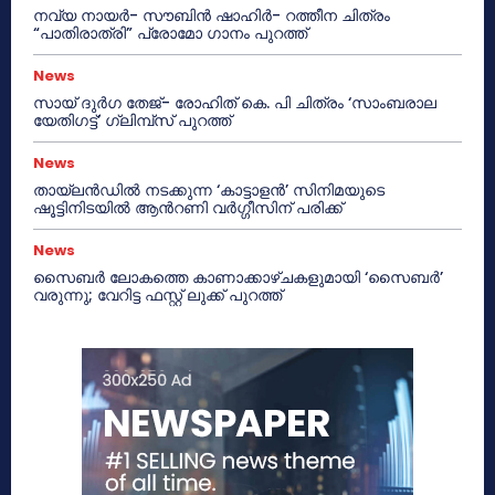
നവ്യ നായർ- സൗബിൻ ഷാഹിർ- റത്തീന ചിത്രം
“പാതിരാത്രി” പ്രോമോ ഗാനം പുറത്ത്
News
സായ് ദുർഗ തേജ്- രോഹിത് കെ. പി ചിത്രം ‘സാംബരാല
യേതിഗട്ട്’ ഗ്ലിമ്പ്സ് പുറത്ത്
News
തായ്‌ലൻഡിൽ നടക്കുന്ന ‘കാട്ടാളൻ’ സിനിമയുടെ
ഷൂട്ടിനിടയിൽ ആന്‍റണി വർഗ്ഗീസിന് പരിക്ക്
News
സൈബർ ലോകത്തെ കാണാക്കാഴ്ചകളുമായി ‘സൈബർ’
വരുന്നു; വേറിട്ട ഫസ്റ്റ് ലുക്ക് പുറത്ത്