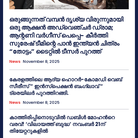
ഒരുങ്ങുന്നത് വമ്പൻ ദൃശ്യ വിരുന്നുമായി
ഒരു ആക്ഷൻ അഡ്വെഞ്ചർ ഡ്രാമ;
ആന്റണി വർഗീസ് പെപ്പെ- കീർത്തി
സുരേഷ് ടീമിന്റെ പാൻ ഇന്ത്യൻ ചിത്രം
“തോട്ടം” ടൈറ്റിൽ ടീസർ പുറത്ത്
News
November 8, 2025
കേരളത്തിലെ ആദ്യ ഹൊറർ-കോമഡി വെബ്
സീരീസ് ” ഇൻസ്പെക്ഷൻ ബംഗ്ലാവ് ”
ട്രെയിലർ പുറത്തിറങ്ങി.
News
November 8, 2025
കാത്തിരിപ്പിനൊടുവിൽ ഡബിൾ മോഹന്‍റെ
വരവ്! ‘വിലായത്ത് ബുദ്ധ’ നവംബർ 21ന്
തിയേറ്ററുകളിൽ