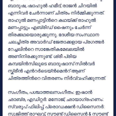
ബാദുഷ, ഷാഹുൽ ഹമീദ്, രാജന്‍ ചിറയിൽ
എന്നിവർ ചേര്‍ന്നാണ് ചിത്രം നിർമ്മിക്കുന്നത്.
രാഹുൽ മണപ്പാട്ടിന്‍റെ കഥയ്ക്ക് രാഹുൽ
മണപ്പാട്ടും എബ്രിഡ് ഷൈനും ചേർന്ന്
തിരക്കഥയൊരുക്കുന്നു. ദേശീയ സംസ്ഥാന
ചലച്ചിത്ര അവാർഡ് ജേതാക്കളായ പ്രഗത്ഭർ
റേച്ചലിന്‍റെ സാങ്കേതികമേഖലയിൽ
അണിനിരക്കുന്നുണ്ട്. ശ്രീ പ്രിയ
കമ്പയിൻസിലൂടെ ബാദുഷാസ് സിൽവർ
സ്ക്രീൻ എന്‍റർടെയ്ൻമെന്‍റ് ആണ്
ചിത്രത്തിന്‍റെ വിതരണം നിർവ്വഹിക്കുന്നത്.
സംഗീതം, പശ്ചാത്തലസംഗീതം: ഇഷാൻ
ഛാബ്ര, എഡിറ്റർ: മനോജ്, ഛായാഗ്രഹണം:
സ്വരൂപ് ഫിലിപ്പ്, പ്രൊഡക്ഷൻ ഡിസൈനർ:
സുജിത്ത് രാഘവ്, സൗണ്ട് ഡിസൈൻ & സൗണ്ട്