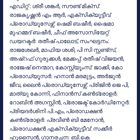
എഡിറ്റ് : ശ്രീ ശങ്കർ, സൗണ്ട് മിക്സ്:
രാജകൃഷ്ണൻ എം ആർ, എക്സിക്യൂട്ടീവ്
പ്രൊഡ്യൂസേഴ്സ്: ഷെമി ബഷീര്‍, ഷൈമാ
മുഹമ്മദ്‌ ബഷീര്‍, ചീഫ് അസോസിയേറ്റ്
ഡയറക്ടർ: രതീഷ് പാലോട്, സംഘട്ടനം:
രാജശേഖർ, മാഫിയ ശശി, പി സി സ്റ്റണ്ട്സ്,
അഷ്റഫ് ഗുരുക്കൾ, മേക്കപ്പ്: രതീഷ് വിജയൻ,
രാജേഷ് നെന്മാറ, കോസ്റ്റ്യൂംസ്: ജാക്കി, കോ
പ്രൊഡ്യൂസർ: ഹനാൻ മരമുട്ടം, അർജുൻ
ജീവ, ലൈൻ പ്രൊഡ്യൂസേഴ്സ്: പ്രിജിൻ ജെ പി,
മാത്യു കോന്നി, ഫിനാൻസ് കൺട്രോളർ:
റോബിൻ അഗസ്റ്റിൻ, പ്രോജക്ട് കോർഡിനേറ്റർ:
പ്രിയദർശിനി പി.എം, പ്രൊഡക്ഷൻ
കൺട്രോളർ: പ്രവീൺ ബി മേനോൻ,
പ്രൊഡക്ഷൻ എക്സിക്യൂട്ടീവ്: സക്കീർ
ഹുസൈൻ, ഗാനരചന: ബി.കെ