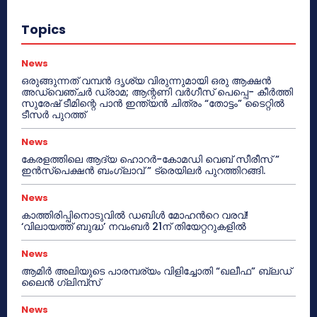
Topics
News
ഒരുങ്ങുന്നത് വമ്പൻ ദൃശ്യ വിരുന്നുമായി ഒരു ആക്ഷൻ
അഡ്വെഞ്ചർ ഡ്രാമ; ആന്റണി വർഗീസ് പെപ്പെ- കീർത്തി
സുരേഷ് ടീമിന്റെ പാൻ ഇന്ത്യൻ ചിത്രം “തോട്ടം” ടൈറ്റിൽ
ടീസർ പുറത്ത്
News
കേരളത്തിലെ ആദ്യ ഹൊറർ-കോമഡി വെബ് സീരീസ് ”
ഇൻസ്പെക്ഷൻ ബംഗ്ലാവ് ” ട്രെയിലർ പുറത്തിറങ്ങി.
News
കാത്തിരിപ്പിനൊടുവിൽ ഡബിൾ മോഹന്‍റെ വരവ്!
‘വിലായത്ത് ബുദ്ധ’ നവംബർ 21ന് തിയേറ്ററുകളിൽ
News
ആമിർ അലിയുടെ പാരമ്പര്യം വിളിച്ചോതി “ഖലീഫ” ബ്ലഡ്
ലൈൻ ഗ്ലിമ്പ്സ്
News