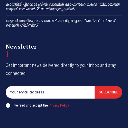
കാത്തിരിപ്പിനൊടുവിൽ ഡബിൾ മോഹന്‍റെ വരവ്! ‘വിലായത്ത്
ബുദ്ധ’ നവംബർ 21ന് തിയേറ്ററുകളിൽ
ആമിർ അലിയുടെ പാരമ്പര്യം വിളിച്ചോതി “ഖലീഫ” ബ്ലഡ്
ലൈൻ ഗ്ലിമ്പ്സ്
Newsletter
Get important news delivered directly to your inbox and stay
connected!
SUBSCRIBE
I've read and accept the
Privacy Policy
.